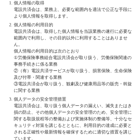
個人情報の取得
電設共済会は、業務上、必要な範囲内を適法で公正な手段に
より個人情報を取得します。
個人情報の利用目的
電設共済会は、取得した個人情報を当該業務の遂行に必要な
範囲内で利用し、その目的以外に利用することはありませ
ん。
個人情報の利用目的は次のとおり
①労働保険事務組合電設共済会が取り扱う、労働保険関連の
事務手続きに係る業務
②（有）電設共済サービスが取り扱う、損害保険、生命保険
及び付帯・関連する業務
③電設共済会が取り扱う、観劇及び健康用品等の販売・斡旋
に関する業務
個人データの安全管理措置
電設共済会は、取り扱う個人データの漏えい、滅失またはき
損の防止、その他個人データの安全管理のため、安全管理に
関する取扱規程等の整備および実施体制の整備等、十分なセ
キュリティ対策を講じるとともに、利用目的の達成に必要と
される正確性や最新情報を確保するために適切な措置を講じ
ています。