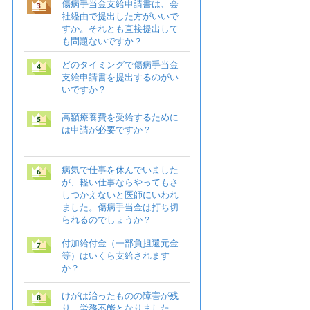
傷病手当金支給申請書は、会
社経由で提出した方がいいで
すか。それとも直接提出して
も問題ないですか？
どのタイミングで傷病手当金
支給申請書を提出するのがい
いですか？
高額療養費を受給するために
は申請が必要ですか？
病気で仕事を休んでいました
が、軽い仕事ならやってもさ
しつかえないと医師にいわれ
ました。傷病手当金は打ち切
られるのでしょうか？
付加給付金（一部負担還元金
等）はいくら支給されます
か？
けがは治ったものの障害が残
り、労務不能となりました。