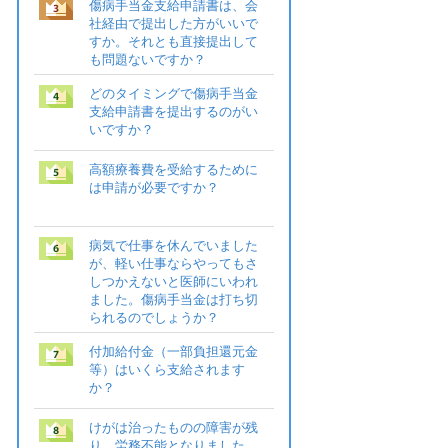
傷病手当金支給申請書は、会
社経由で提出した方がいいで
すか。それとも直接提出して
も問題ないですか？
どのタイミングで傷病手当金
支給申請書を提出するのがい
いですか？
高額療養費を受給するために
は申請が必要ですか？
病気で仕事を休んでいました
が、軽い仕事ならやってもさ
しつかえないと医師にいわれ
ました。傷病手当金は打ち切
られるのでしょうか？
付加給付金（一部負担還元金
等）はいくら支給されます
か？
けがは治ったものの障害が残
り、労務不能となりました。