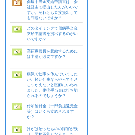
傷病手当金支給申請書は、会
社経由で提出した方がいいで
すか。それとも直接提出して
も問題ないですか？
どのタイミングで傷病手当金
支給申請書を提出するのがい
いですか？
高額療養費を受給するために
は申請が必要ですか？
病気で仕事を休んでいました
が、軽い仕事ならやってもさ
しつかえないと医師にいわれ
ました。傷病手当金は打ち切
られるのでしょうか？
付加給付金（一部負担還元金
等）はいくら支給されます
か？
けがは治ったものの障害が残
り、労務不能となりました。