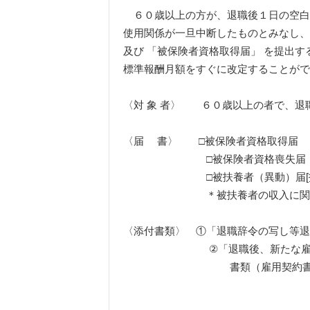
６０歳以上の方が、退職後１日の空白
使用関係が一旦中断したものとみなし、
及び 「被保険者資格取得届」 を提出
標準報酬月額をすぐに改定することがで
〈対 象 者〉 ６０歳以上の者で、退
〈届 書〉 □被保険者資格取得届
□被保険者資格喪失届
□被扶養者（異動）届[扶養
＊被扶養者の収入に関する証
〈添付書類〉 ①「退職辞令の写し等退
②「退職後、新たな雇用契約
書類（雇用契約書の写し）