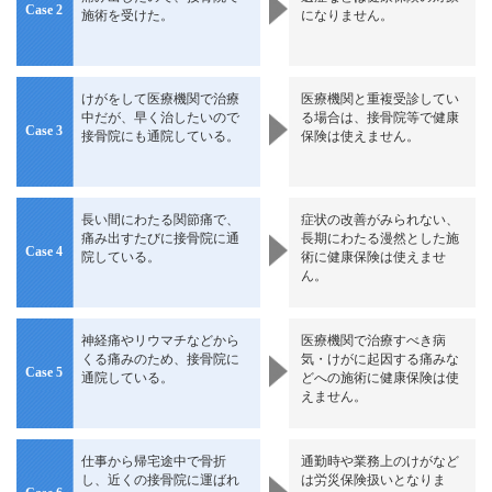
Case 2
施術を受けた。
になりません。
けがをして医療機関で治療
医療機関と重複受診してい
中だが、早く治したいので
る場合は、接骨院等で健康
Case 3
接骨院にも通院している。
保険は使えません。
長い間にわたる関節痛で、
症状の改善がみられない、
痛み出すたびに接骨院に通
長期にわたる漫然とした施
Case 4
院している。
術に健康保険は使えませ
ん。
神経痛やリウマチなどから
医療機関で治療すべき病
くる痛みのため、接骨院に
気・けがに起因する痛みな
Case 5
通院している。
どへの施術に健康保険は使
えません。
仕事から帰宅途中で骨折
通勤時や業務上のけがなど
し、近くの接骨院に運ばれ
は労災保険扱いとなりま