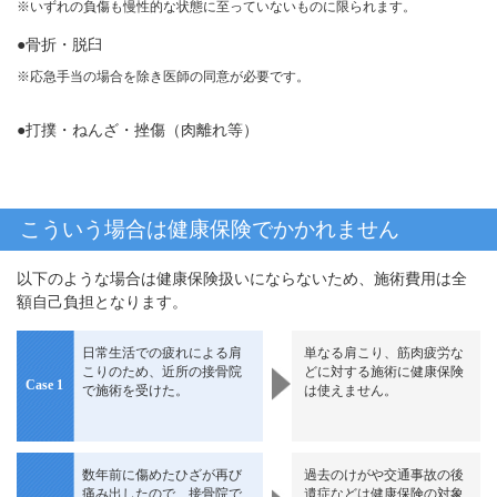
※いずれの負傷も慢性的な状態に至っていないものに限られます。
●骨折・脱臼
※応急手当の場合を除き医師の同意が必要です。
●打撲・ねんざ・挫傷（肉離れ等）
こういう場合は健康保険でかかれません
以下のような場合は健康保険扱いにならないため、施術費用は全
額自己負担となります。
日常生活での疲れによる肩
単なる肩こり、筋肉疲労な
こりのため、近所の接骨院
どに対する施術に健康保険
Case 1
で施術を受けた。
は使えません。
数年前に傷めたひざが再び
過去のけがや交通事故の後
痛み出したので、接骨院で
遺症などは健康保険の対象