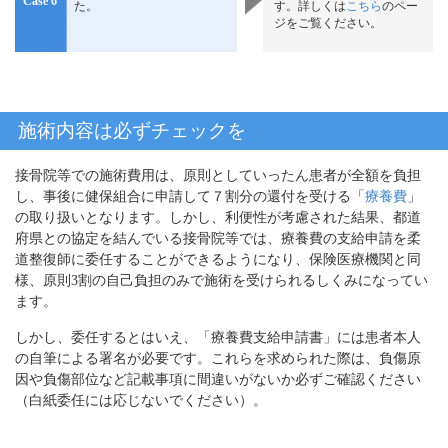
Case 6
た。
す。詳しくは
こちら
のペー
ジをご覧ください。
施術内容は必ずチェックを
接骨院等での施術費用は、原則としていったん患者が全額を負担
し、事後に健保組合に申請して７割分の還付を受ける「
療養費
」
の取り扱いとなります。しかし、利便性が考慮された結果、都道
府県との協定を結んでいる接骨院等では、療養費の支給申請を柔
道整復師に委任することができるようになり、保険医療機関と同
様、原則3割の自己負担のみで施術を受けられるしくみになってい
ます。
しかし、委任するとはいえ、「療養費支給申請書」には患者本人
の自筆による署名が必要です。これらを求められた際は、負傷原
因や負傷部位など記載事項に間違いがないか必ずご確認ください
（白紙委任には応じないでください）。