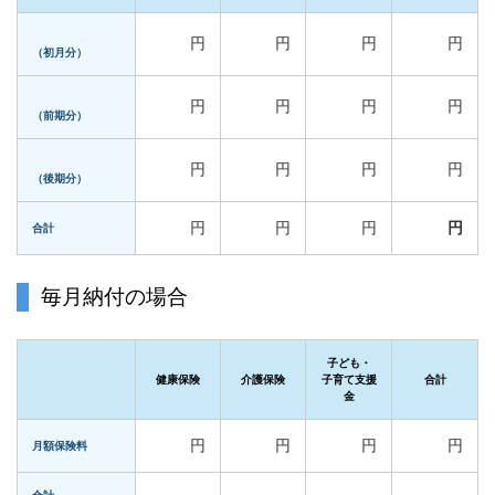
円
円
円
円
（初月分）
円
円
円
円
（前期分）
円
円
円
円
（後期分）
円
円
円
円
合計
毎月納付の場合
子ども・
健康保険
介護保険
子育て支援
合計
金
円
円
円
円
月額保険料