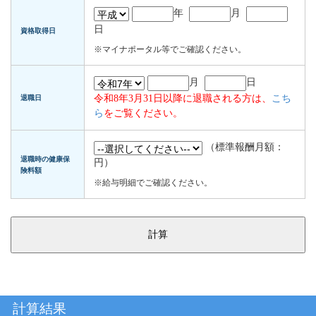
年
月
日
資格取得日
※マイナポータル等でご確認ください。
月
日
令和8年3月31日以降に退職される方は、
こち
退職日
ら
をご覧ください。
（標準報酬月額：
退職時の健康保
円）
険料額
※給与明細でご確認ください。
計算結果